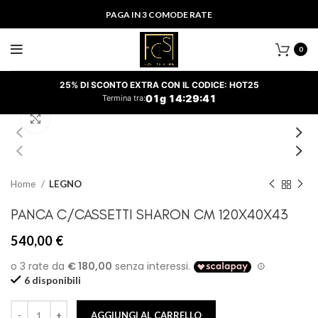
PAGA IN 3 COMODE RATE
0
25% DI SCONTO EXTRA CON IL CODICE: HOT25
01
g
14
:
29
:
41
Termina tra:
Clicca per ingrandire
Home
LEGNO
PANCA C/CASSETTI SHARON CM 120X40X43
540,00
€
6 disponibili
AGGIUNGI AL CARRELLO