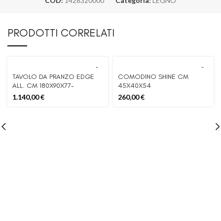
COD:
1428320000
Categoria:
LEGNO
PRODOTTI CORRELATI
TAVOLO DA PRANZO EDGE
COMODINO SHINE CM
ALL. CM 180X90X77-
45X40X54
LUNGHEZZA TOTALE 280
1.140,00
€
260,00
€
(LEGNO DI MANGO)