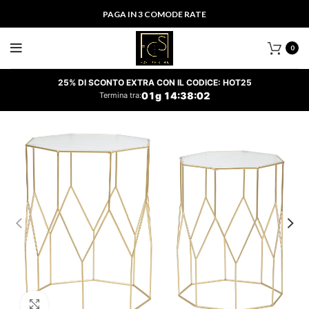
PAGA IN 3 COMODE RATE
0
25% DI SCONTO EXTRA CON IL CODICE: HOT25
01
g
14
:
38
:
02
Termina tra:
Clicca per ingrandire