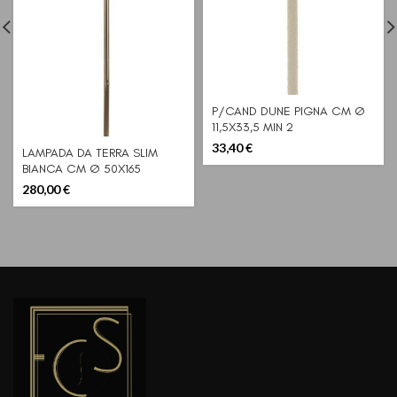
P/CAND DUNE PIGNA CM Ø
11,5X33,5 MIN 2
33,40
€
LAMPADA DA TERRA SLIM
BIANCA CM Ø 50X165
280,00
€