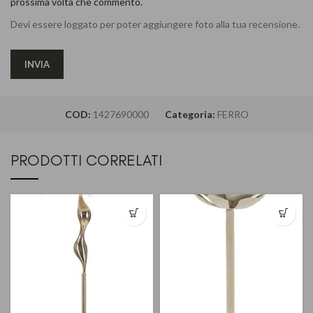
prossima volta che commento.
Devi essere loggato per poter aggiungere foto alla tua recensione.
COD:
1427690000
Categoria:
FERRO
PRODOTTI CORRELATI