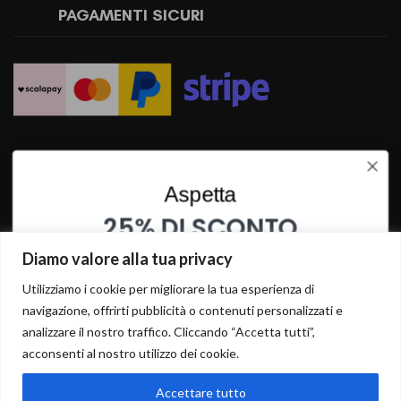
PAGAMENTI SICURI
SPEDIZIONI RAPIDE
Aspetta
25% DI SCONTO
SU QUESTO PRODOTTO
Diamo valore alla tua privacy
INSERISCI I TUOI DATI PER OTTENERE LO SCONTO
Utilizziamo i cookie per migliorare la tua esperienza di
navigazione, offrirti pubblicità o contenuti personalizzati e
analizzare il nostro traffico. Cliccando “Accetta tutti”,
acconsenti al nostro utilizzo dei cookie.
Accettare tutto