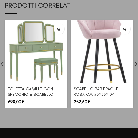
PRODOTTI CORRELATI
TOLETTA CAMILLE CON
SGABELLO BAR PRAGUE
SPECCHIO E SGABELLO
ROSA CM 55X56X104
VERDE CM 120X37X79-
(ALTEZZA SEDUTA 80CM)
698,00
€
252,60
€
104X2,5X56-44X34X48