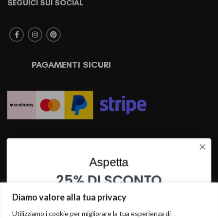
SEGUICI SUI SOCIAL
PAGAMENTI SICURI
SPEDIZIONI RAPIDE
Aspetta
25% DI SCONTO
SU QUESTO PRODOTTO
Diamo valore alla tua privacy
INSERISCI I TUOI DATI PER OTTENERE LO SCONTO
Utilizziamo i cookie per migliorare la tua esperienza di