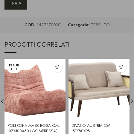
COD:
142727000C
Categoria:
TESSUTO
PRODOTTI CORRELATI
ESAUR
ITO
POLTRONA MASK ROSA CM
DIVANO AUSTRIA CM
103X100X80 (COMPRESSA)
131X80X93