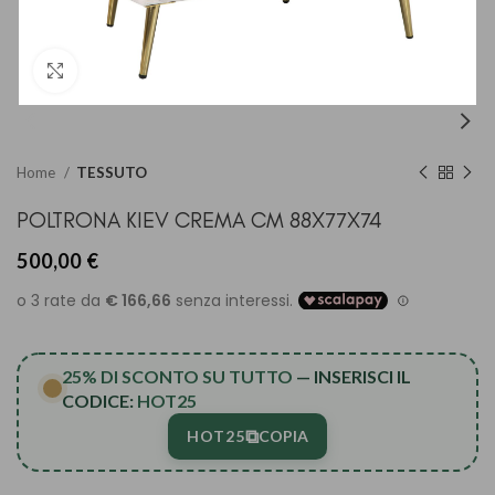
Clicca per ingrandire
Home
TESSUTO
POLTRONA KIEV CREMA CM 88X77X74
500,00
€
25% DI SCONTO SU TUTTO
— INSERISCI IL
CODICE:
HOT25
⧉
HOT25
COPIA