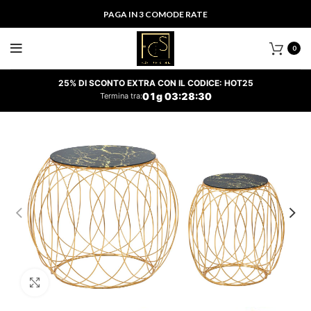
PAGA IN 3 COMODE RATE
0
25% DI SCONTO EXTRA CON IL CODICE: HOT25
01
g
03
:
28
:
30
Termina tra:
Clicca per ingrandire