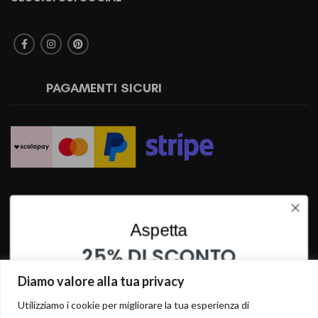
PAGAMENTI SICURI
SPEDIZIONI RAPIDE
Aspetta
25% DI SCONTO
SU QUESTO PRODOTTO
Diamo valore alla tua privacy
INSERISCI I TUOI DATI PER OTTENERE LO SCONTO
Utilizziamo i cookie per migliorare la tua esperienza di