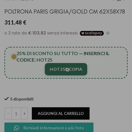
POLTRONA PARIS GRIGIA/GOLD CM 62X58X78
311,48
€
25% DI SCONTO SU TUTTO
— INSERISCI IL
CODICE:
HOT25
⧉
HOT25
COPIA
5 disponibili
AGGIUNGI AL CARRELLO
Richiedi informazioni o più foto