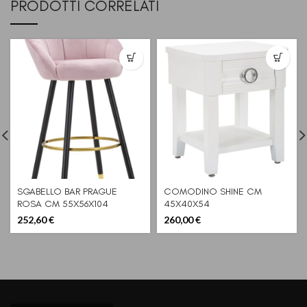
PRODOTTI CORRELATI
SGABELLO BAR PRAGUE
COMODINO SHINE CM
ROSA CM 55X56X104
45X40X54
(ALTEZZA SEDUTA 80CM)
252,60
€
260,00
€