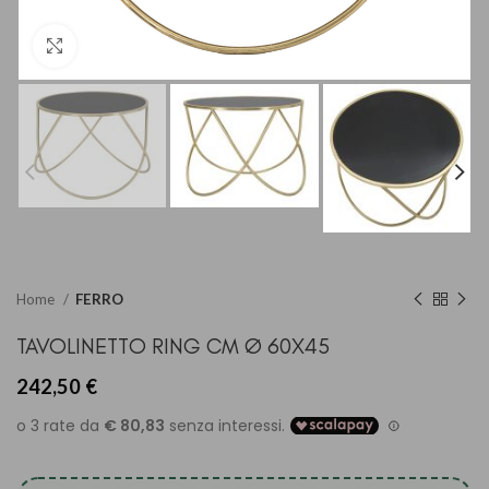
Clicca per ingrandire
Home
FERRO
TAVOLINETTO RING CM Ø 60X45
242,50
€