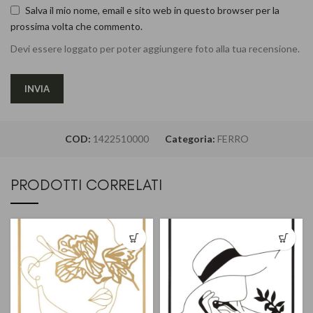
Salva il mio nome, email e sito web in questo browser per la
prossima volta che commento.
Devi essere loggato per poter aggiungere foto alla tua recensione.
COD:
1422510000
Categoria:
FERRO
PRODOTTI CORRELATI