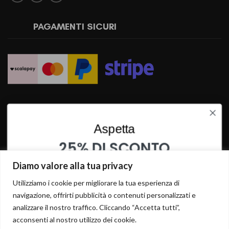
PAGAMENTI SICURI
SPEDIZIONI RAPIDE
Aspetta
25% DI SCONTO
SU QUESTO PRODOTTO
Diamo valore alla tua privacy
INSERISCI I TUOI DATI PER OTTENERE LO SCONTO
Utilizziamo i cookie per migliorare la tua esperienza di
navigazione, offrirti pubblicità o contenuti personalizzati e
analizzare il nostro traffico. Cliccando “Accetta tutti”,
acconsenti al nostro utilizzo dei cookie.