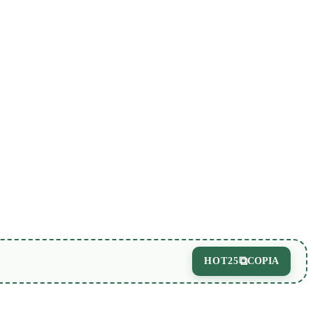
⧉
HOT25
COPIA