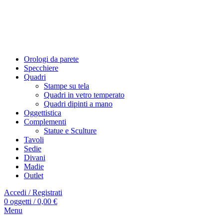
Orologi da parete
Specchiere
Quadri
Stampe su tela
Quadri in vetro temperato
Quadri dipinti a mano
Oggettistica
Complementi
Statue e Sculture
Tavoli
Sedie
Divani
Madie
Outlet
Accedi / Registrati
0
oggetti
/
0,00
€
Menu