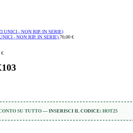
NICI - NON RIP. IN SERIE)
70,00
€
0
€
103
SCONTO SU TUTTO
— INSERISCI IL CODICE:
HOT25