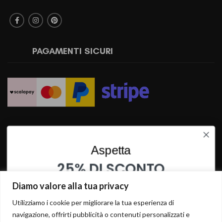
PAGAMENTI SICURI
SPEDIZIONI RAPIDE
Aspetta
25% DI SCONTO
SU QUESTO PRODOTTO
Diamo valore alla tua privacy
INSERISCI I TUOI DATI PER OTTENERE LO SCONTO
Utilizziamo i cookie per migliorare la tua esperienza di
navigazione, offrirti pubblicità o contenuti personalizzati e