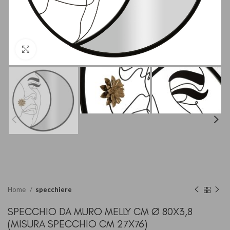
Clicca per ingrandire
Home
specchiere
SPECCHIO DA MURO MELLY CM Ø 80X3,8
(MISURA SPECCHIO CM 27X76)