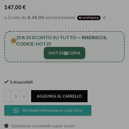
147,00
€
25% DI SCONTO SU TUTTO
— INSERISCI IL
CODICE:
HOT25
⧉
HOT25
COPIA
3 disponibili
AGGIUNGI AL CARRELLO
Richiedi informazioni o più foto
Spedizione con imballo super sicuro