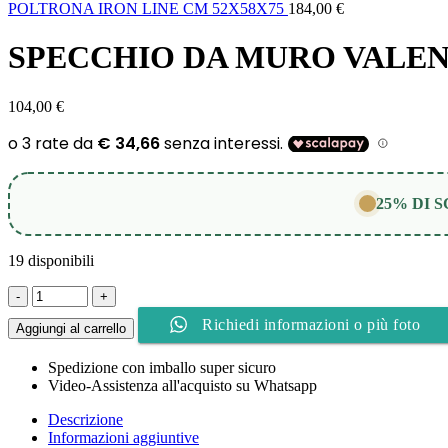
POLTRONA IRON LINE CM 52X58X75
184,00
€
SPECCHIO DA MURO VALEN
104,00
€
25% DI 
19 disponibili
SPECCHIO
DA
Richiedi informazioni o più foto
MURO
Aggiungi al carrello
VALENCIA
CM
Spedizione con imballo super sicuro
Ø
Video-Assistenza all'acquisto su Whatsapp
60X3
quantità
Descrizione
Informazioni aggiuntive