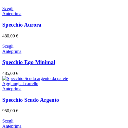
Scegli
Anteprima
Specchio Aurora
480,00
€
Scegli
Anteprima
Specchio Ego Minimal
485,00
€
Aggiungi al carrello
Anteprima
Specchio Scudo Argento
950,00
€
Scegli
Anteprima