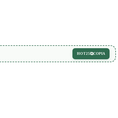
⧉
HOT25
COPIA