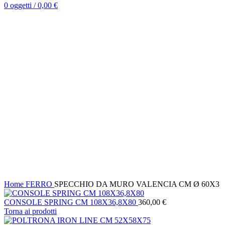
0
oggetti
/
0,00
€
Clicca per ingrandire
Home
FERRO
SPECCHIO DA MURO VALENCIA CM Ø 60X3
CONSOLE SPRING CM 108X36,8X80
360,00
€
Torna ai prodotti