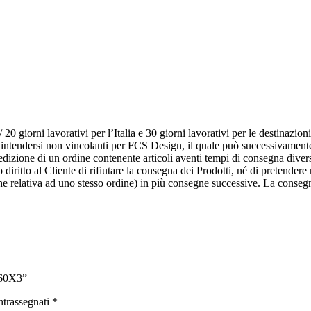
 giorni lavorativi per l’Italia e 30 giorni lavorativi per le destinazioni
o intendersi non vincolanti per FCS Design, il quale può successivamente 
pedizione di un ordine contenente articoli aventi tempi di consegna divers
 diritto al Cliente di rifiutare la consegna dei Prodotti, né di pretendere
che relativa ad uno stesso ordine) in più consegne successive. La conse
60X3”
ntrassegnati
*