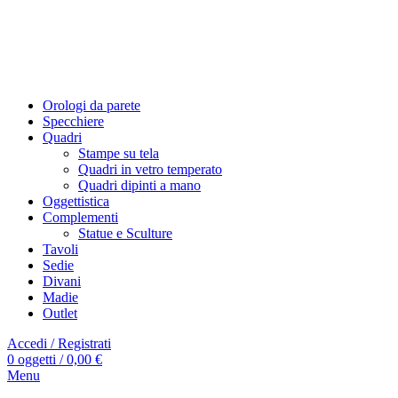
Orologi da parete
Specchiere
Quadri
Stampe su tela
Quadri in vetro temperato
Quadri dipinti a mano
Oggettistica
Complementi
Statue e Sculture
Tavoli
Sedie
Divani
Madie
Outlet
Accedi / Registrati
0
oggetti
/
0,00
€
Menu