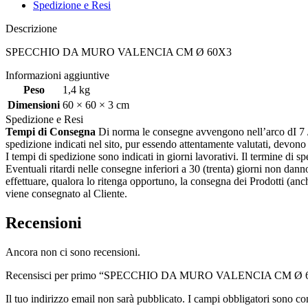
Spedizione e Resi
Descrizione
SPECCHIO DA MURO VALENCIA CM Ø 60X3
Informazioni aggiuntive
Peso
1,4 kg
Dimensioni
60 × 60 × 3 cm
Spedizione e Resi
Tempi di Consegna
Di norma le consegne avvengono nell’arco dI 7 / 20
spedizione indicati nel sito, pur essendo attentamente valutati, devon
I tempi di spedizione sono indicati in giorni lavorativi. Il termine di s
Eventuali ritardi nelle consegne inferiori a 30 (trenta) giorni non danno
effettuare, qualora lo ritenga opportuno, la consegna dei Prodotti (an
viene consegnato al Cliente.
Recensioni
Ancora non ci sono recensioni.
Recensisci per primo “SPECCHIO DA MURO VALENCIA CM Ø 
Il tuo indirizzo email non sarà pubblicato.
I campi obbligatori sono co