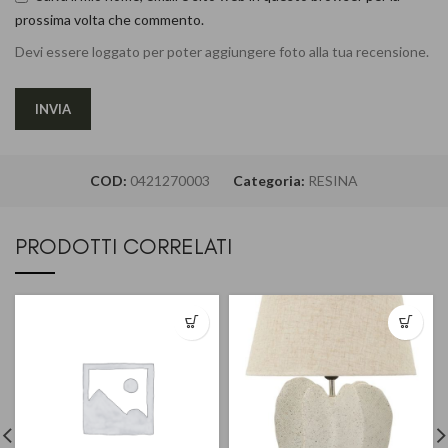
prossima volta che commento.
Devi essere loggato per poter aggiungere foto alla tua recensione.
COD:
0421270003
Categoria:
RESINA
PRODOTTI CORRELATI