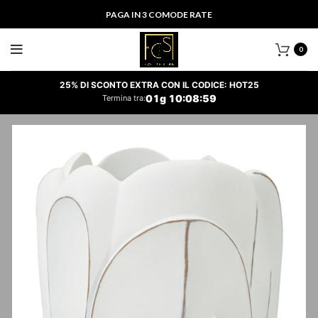
PAGA IN 3 COMODE RATE
0
25% DI SCONTO EXTRA CON IL CODICE: HOT25
01
g
10
:
08
:
58
Termina tra: