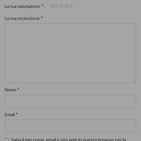
*
La tua valutazione
*
La tua recensione
*
Nome
*
Email
Salva il mio nome, email e sito web in questo browser per la