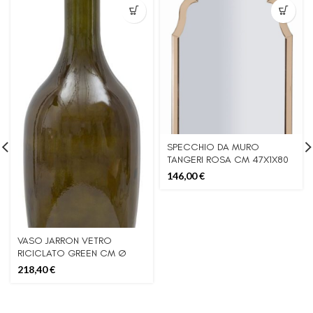
SPECCHIO DA MURO
TANGERI ROSA CM 47X1X80
(MISURA SPECCHIO CM
146,00
€
41X74)
VASO JARRON VETRO
RICICLATO GREEN CM Ø
30X100 (MADE IN SPAIN)
218,40
€