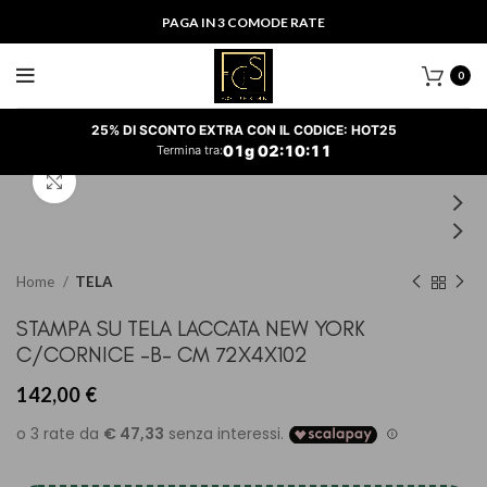
PAGA IN 3 COMODE RATE
0
25% DI SCONTO EXTRA CON IL CODICE: HOT25
01
g
02
:
10
:
11
Termina tra:
Clicca per ingrandire
Home
TELA
STAMPA SU TELA LACCATA NEW YORK
C/CORNICE -B- CM 72X4X102
142,00
€