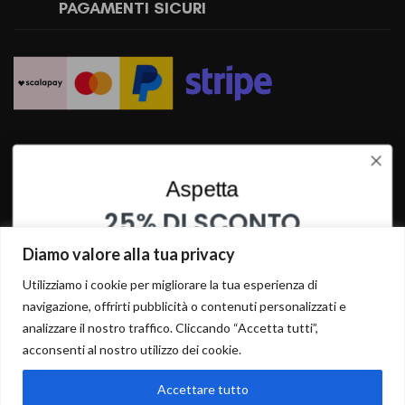
PAGAMENTI SICURI
SPEDIZIONI RAPIDE
Aspetta
25% DI SCONTO
SU QUESTO PRODOTTO
Diamo valore alla tua privacy
INSERISCI I TUOI DATI PER OTTENERE LO SCONTO
Utilizziamo i cookie per migliorare la tua esperienza di
navigazione, offrirti pubblicità o contenuti personalizzati e
analizzare il nostro traffico. Cliccando “Accetta tutti”,
acconsenti al nostro utilizzo dei cookie.
Accettare tutto