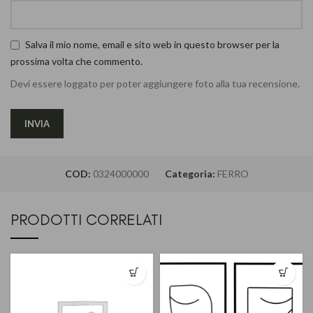
Salva il mio nome, email e sito web in questo browser per la
prossima volta che commento.
Devi essere loggato per poter aggiungere foto alla tua recensione.
COD:
0324000000
Categoria:
FERRO
PRODOTTI CORRELATI