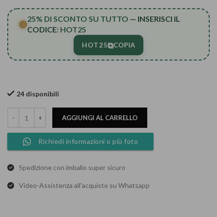
25% DI SCONTO SU TUTTO
— INSERISCI IL
CODICE:
HOT25
⧉
HOT25
COPIA
24 disponibili
AGGIUNGI AL CARRELLO
Richiedi informazioni o più foto
Spedizione con imballo super sicuro
Video-Assistenza all'acquisto su Whatsapp