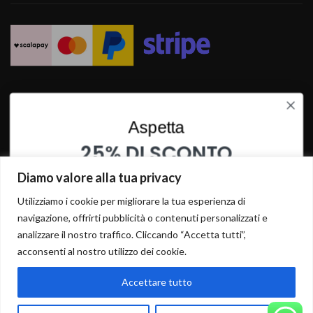
SPEDIZIONI RAPIDE
Aspetta
25% DI SCONTO
SU QUESTO PRODOTTO
Diamo valore alla tua privacy
INSERISCI I TUOI DATI PER OTTENERE LO SCONTO
Utilizziamo i cookie per migliorare la tua esperienza di
navigazione, offrirti pubblicità o contenuti personalizzati e
analizzare il nostro traffico. Cliccando “Accetta tutti”,
acconsenti al nostro utilizzo dei cookie.
Accettare tutto
ISCRIVITI
AGGIUNGI AL CARRELLO