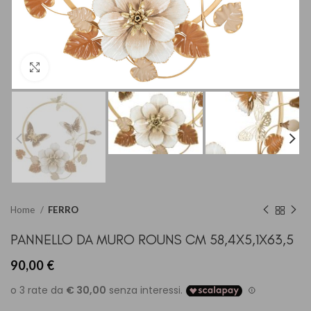
Clicca per ingrandire
Home
FERRO
PANNELLO DA MURO ROUNS CM 58,4X5,1X63,5
90,00
€