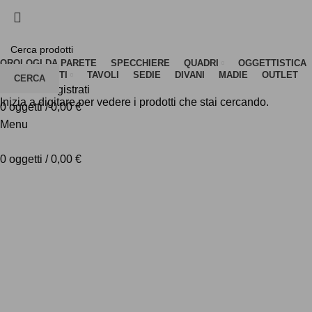
PAGA IN 3 COMODE RATE
PAGA IN 3 COMODE RATE
OROLOGI DA PARETE
SPECCHIERE
QUADRI
OGGETTISTICA
COMPLEMENTI
TAVOLI
SEDIE
DIVANI
MADIE
OUTLET
CERCA
Accedi / Registrati
Inizia a digitare per vedere i prodotti che stai cercando.
0
oggetti
/
0,00
€
Menu
0
oggetti
/
0,00
€
SCOPRI I NUOVI ARRIVI
SCOPRI I NUOVI ARRIVI