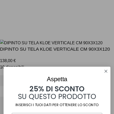
SEGUICI SUI SOCIAL
PAGAMENTI SICURI
SPEDIZIONI RAPIDE
DIPINTO SU TELA KLOE VERTICALE CM 90X3X120
138,00
€
10 disponibili
Aspetta
25% DI SCONTO
DIPINTO
SU QUESTO PRODOTTO
SU
TELA
INSERISCI I TUOI DATI PER OTTENERE LO SCONTO
KLOE
AGGIUNGI AL CARRELLO