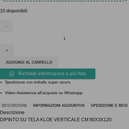
10 disponibili
DIPINTO
SU
TELA
KLOE
AGGIUNGI AL CARRELLO
VERTICALE
CM
Richiedi informazioni o più foto
90X3X120
Spedizione con imballo super sicuro
quantità
Video-Assistenza all'acquisto su Whatsapp
DESCRIZIONE
INFORMAZIONI AGGIUNTIVE
SPEDIZIONE E RESI
Descrizione
DIPINTO SU TELA KLOE VERTICALE CM 90X3X120