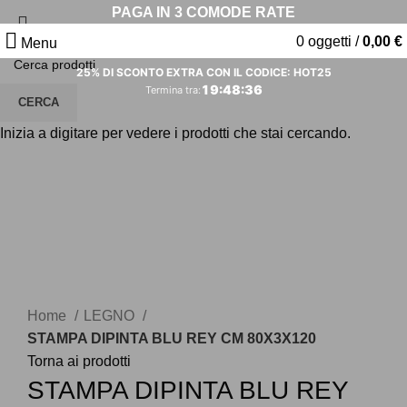
PAGA IN 3 COMODE RATE
0
oggetti
/
0,00
€
Menu
25% DI SCONTO EXTRA CON IL CODICE: HOT25
19
:
48
:
35
Termina tra:
CERCA
Inizia a digitare per vedere i prodotti che stai cercando.
Clicca per ingrandire
Home
LEGNO
STAMPA DIPINTA BLU REY CM 80X3X120
Torna ai prodotti
STAMPA DIPINTA BLU REY