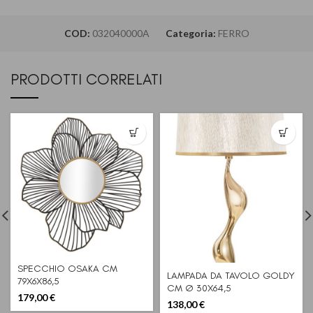
COD:
032040000A
Categoria:
FERRO
PRODOTTI CORRELATI
SPECCHIO OSAKA CM
LAMPADA DA TAVOLO GOLDY
79X6X86,5
CM Ø 30X64,5
179,00
€
138,00
€