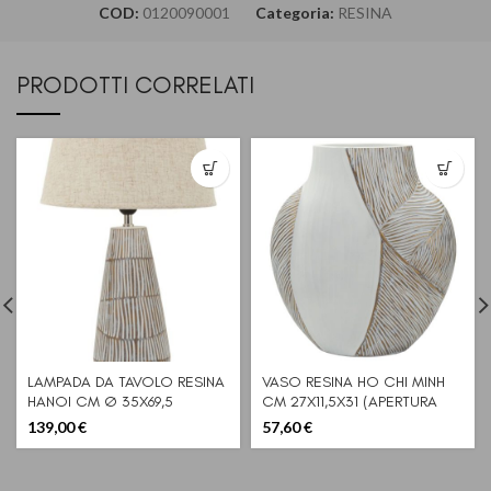
COD:
0120090001
Categoria:
RESINA
PRODOTTI CORRELATI
LAMPADA DA TAVOLO RESINA
VASO RESINA HO CHI MINH
HANOI CM Ø 35X69,5
CM 27X11,5X31 (APERTURA
CM 12X6)
139,00
€
57,60
€