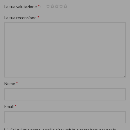
*
La tua valutazione
*
La tua recensione
*
Nome
*
Email
Salva il mio nome, email e sito web in questo browser per la