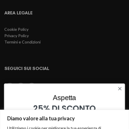
AREA LEGALE
Cookie Policy
Privacy Policy
Termini e Condizioni
SEGUICI SUI SOCIAL
Aspetta
PAGAMENTI SICURI
25% DI SCONTO
SU QUESTO PRODOTTO
Diamo valore alla tua privacy
INSERISCI I TUOI DATI PER OTTENERE LO SCONTO
Utilizziamo i cookie per migliorare la tua esperienza di