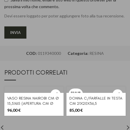
prossima volta che commento.
Devi essere loggato per poter aggiungere foto alla tua recensione.
COD:
0119340000
Categoria:
RESINA
PRODOTTI CORRELATI
ESAUR
ITO
VASO RESINA NAIROBI CM Ø
DONNA C/FARFALLE IN TESTA
15,5X65 (APERTURA CM Ø
CM 21X20X36,5
11,5)
96,00
€
85,00
€