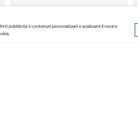
rirti pubblicità o contenuti personalizzati e analizzare il nostro
ookie.
AREA UTENTE
AREA LEGA
Accedi
Cookie Policy
Contatti
Privacy Policy
Resi
Termini e Con
do