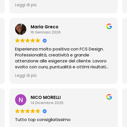
stato consegnato.
Leggi di più
Da parte dello staff c’è stata subito volontà
di risolvere il problema e di farci avere quanto
acquistato, infatti come da accordi e con
estrema puntualità ci siamo risentiti nei primi
Maria Greco
giorni di Gennaio e senza alcuna ulteriore
16 Gennaio 2026
spesa, ci è stato consegnato un orologio
nuovo di zecca arrivato in soli 3 giorni.
Esperienza molto positiva con FCS Design.
Vale cinque stelle perché ci sono solo
Professionalità, creatività e grande
queste, ma se ce ne fossero dieci, ne avrei
attenzione alle esigenze del cliente. Lavoro
messe dieci.
svolto con cura, puntualità e ottimi risultati
Super consigliato!
finali. Consigliatissimi!
Leggi di più
NICO MORELLI
14 Dicembre 2025
Tutto top consigliatissimo