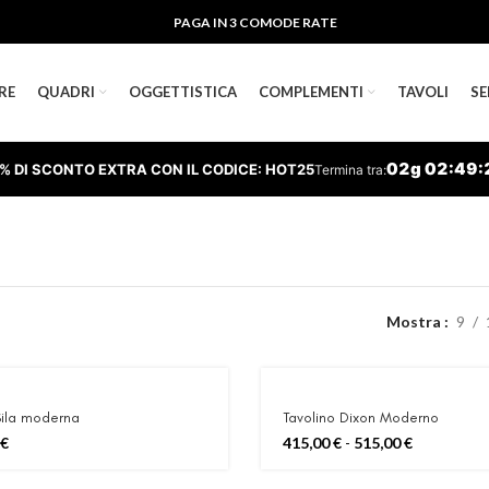
PAGA IN 3 COMODE RATE
RE
QUADRI
OGGETTISTICA
COMPLEMENTI
TAVOLI
SE
02
g
02
:
49
:
% DI SCONTO EXTRA CON IL CODICE: HOT25
Termina tra:
Mostra
9
ila moderna
Tavolino Dixon Moderno
Fascia
€
415,00
€
-
515,00
€
di
prezzo: