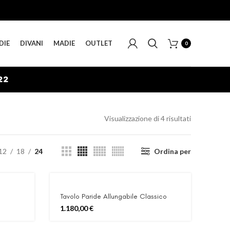
DIE
DIVANI
MADIE
OUTLET
0
22
Ordina
Visualizzazione di 4 risultati
in
base
12
18
24
Ordina per
al
più
recente
Tavolo Paride Allungabile Classico
1.180,00
€