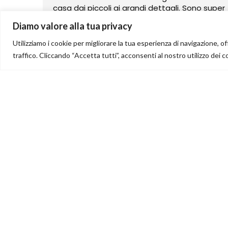
casa dai piccoli ai grandi dettagli. Sono super
disponibili affidatevi a loro.
Diamo valore alla tua privacy
Utilizziamo i cookie per migliorare la tua esperienza di navigazione, off
traffico. Cliccando “Accetta tutti”, acconsenti al nostro utilizzo dei c
LINK UTILI
Chi Siamo
Specchiere
Quadri
Stampe su tela
Orologi
Oggettistica
Complementi d'arre