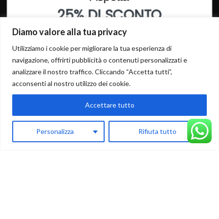
25% DI SCONTO
SU QUESTO PRODOTTO
Diamo valore alla tua privacy
LINK UTILI
INSERISCI I TUOI DATI PER OTTENERE LO SCONTO
Utilizziamo i cookie per migliorare la tua esperienza di
navigazione, offrirti pubblicità o contenuti personalizzati e
analizzare il nostro traffico. Cliccando “Accetta tutti”,
Chi Siamo
Specchiere
acconsenti al nostro utilizzo dei cookie.
Quadri
Stampe su tela
Accettare tutto
Orologi
ISCRIVITI
Oggettistica
Personalizza
Rifiuta tutto
0
Complementi d'arredo
Negozio
Carrello
Il mio account
AREA UTENTE
Accedi