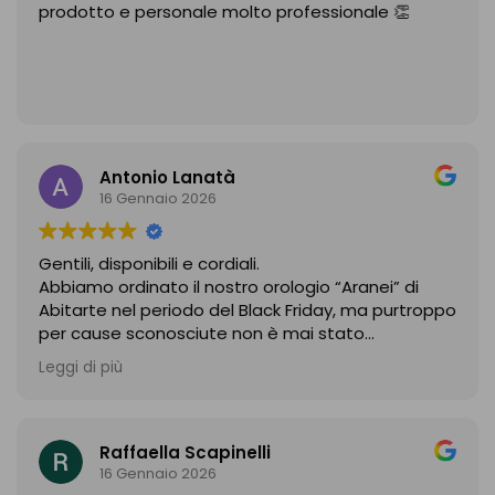
prodotto e personale molto professionale 👏
Antonio Lanatà
16 Gennaio 2026
Gentili, disponibili e cordiali.
Abbiamo ordinato il nostro orologio “Aranei” di
Abitarte nel periodo del Black Friday, ma purtroppo
per cause sconosciute non è mai stato
consegnato.
Leggi di più
Da parte dello staff c’è stata subito volontà di
risolvere il problema e di farci avere quanto
acquistato, infatti come da accordi e con
estrema puntualità ci siamo risentiti nei primi
Raffaella Scapinelli
giorni di Gennaio e senza alcuna ulteriore spesa, ci
16 Gennaio 2026