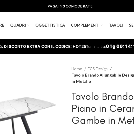
PAGA IN 3 COMODE RATE
RE
QUADRI
OGGETTISTICA
COMPLEMENTI
TAVOLI
SE
01
g
09
:
14
:
% DI SCONTO EXTRA CON IL CODICE: HOT25
Termina tra:
Home
FCS Design
Tavolo Brando Allungabile Desig
in Metallo
Tavolo Brando
Piano in Cera
Gambe in Met