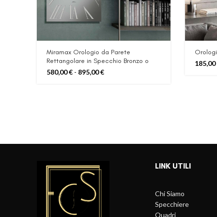
Miramax Orologio da Parete
Orologi
Rettangolare in Specchio Bronzo o
185,00
Fumè
Fascia
580,00
€
-
895,00
€
di
prezzo:
da
580,00 €
a
895,00 €
LINK UTILI
Chi Siamo
Specchiere
Quadri