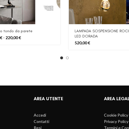
o tondo da parete
LAMPADA SOSPENSIONE ROC
LED DORADA
Fascia
€
-
220,00
€
di
520,00
€
prezzo:
da
185,00 €
a
220,00 €
AREA UTENTE
AREA LEGA
Accedi
Cookie Policy
Contatti
Privacy Policy
Resi
Termini e Con