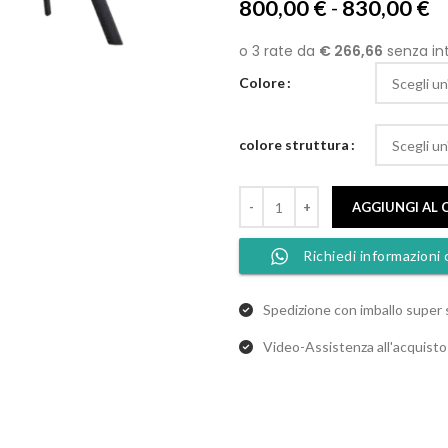
F
800,00
€
-
830,00
€
di
p
d
Colore
8
a
colore struttura
8
AGGIUNGI AL 
Richiedi informazioni 
Spedizione con imballo super 
Video-Assistenza all'acquist