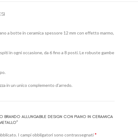
ESI
piano a botte in ceramica spessore 12 mm con effetto marmo,
ospiti in ogni occasione, da 6 fino a 8 posti. Le robuste gambe
po.
tezza in un unico complemento d’arredo.
LO BRANDO ALLUNGABILE DESIGN CON PIANO IN CERAMICA
METALLO”
*
ubblicato.
I campi obbligatori sono contrassegnati