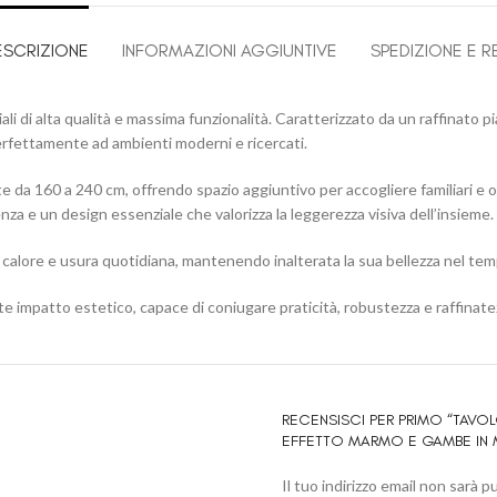
ESCRIZIONE
INFORMAZIONI AGGIUNTIVE
SPEDIZIONE E R
di alta qualità e massima funzionalità. Caratterizzato da un raffinato 
erfettamente ad ambienti moderni e ricercati.
ente da 160 a 240 cm, offrendo spazio aggiuntivo per accogliere familiari e 
enza e un design essenziale che valorizza la leggerezza visiva dell’insieme.
i, calore e usura quotidiana, mantenendo inalterata la sua bellezza nel tem
te impatto estetico, capace di coniugare praticità, robustezza e raffina
RECENSISCI PER PRIMO “TAVO
EFFETTO MARMO E GAMBE IN 
Il tuo indirizzo email non sarà p