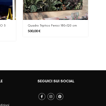
IO 5
Quadro Triptico Fenici 180×120 cm
Oro
500,00
€
800
LE
SEGUICI SUI SOCIAL
dizioni