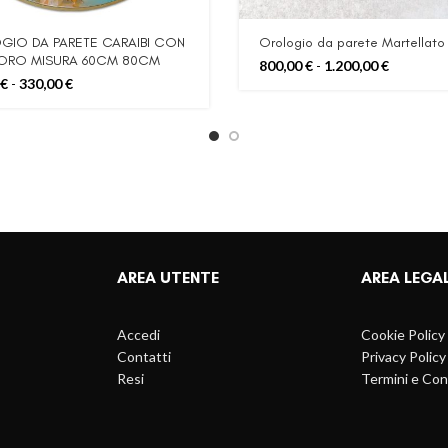
IO DA PARETE CARAIBI CON
Orologio da parete Martellat
ORO MISURA 60CM 80CM
Fascia
800,00
€
-
1.200,00
€
Fascia
di
€
-
330,00
€
di
prezzo:
prezzo:
da
da
800,00 €
180,00 €
a
a
1.200,00 
330,00 €
AREA UTENTE
AREA LEGA
Accedi
Cookie Policy
Contatti
Privacy Policy
Resi
Termini e Con