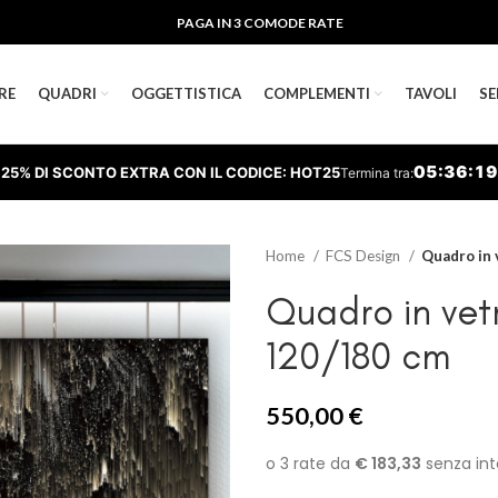
PAGA IN 3 COMODE RATE
RE
QUADRI
OGGETTISTICA
COMPLEMENTI
TAVOLI
SE
05
:
36
:
18
25% DI SCONTO EXTRA CON IL CODICE: HOT25
Termina tra:
Home
FCS Design
Quadro in 
Quadro in vet
120/180 cm
550,00
€