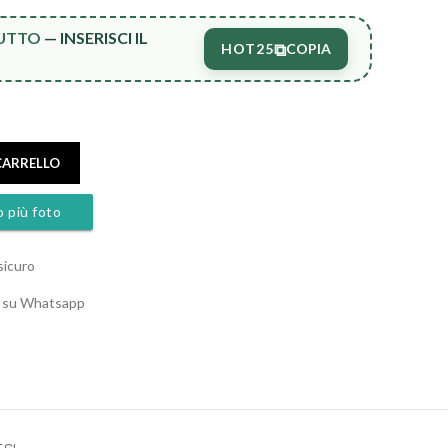
TUTTO
— INSERISCI IL
⧉
HOT25
COPIA
CARRELLO
o più foto
sicuro
o su Whatsapp