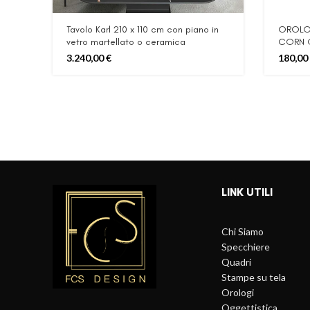
Tavolo Karl 210 x 110 cm con piano in
OROLOG
vetro martellato o ceramica
CORN 
3.240,00
€
180,00
LINK UTILI
Chi Siamo
Specchiere
Quadri
Stampe su tela
Orologi
Oggettistica