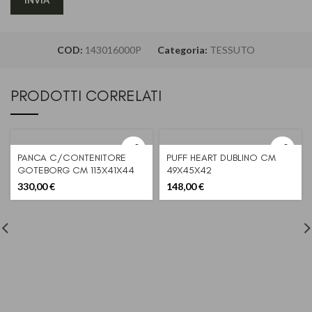
COD:
143016000P
Categoria:
TESSUTO
PRODOTTI CORRELATI
PANCA C/CONTENITORE
PUFF HEART DUBLINO CM
GOTEBORG CM 113X41X44
49X45X42
330,00
€
148,00
€