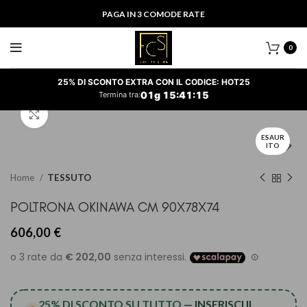
PAGA IN 3 COMODE RATE
0
25% DI SCONTO EXTRA CON IL CODICE: HOT25
01
g
15
:
41
:
14
Termina tra:
Clicca per ingrandire
ESAUR
ITO
Home
TESSUTO
POLTRONA OKINAWA CM 90X78X74
606,00
€
25% DI SCONTO SU TUTTO
— INSERISCI IL