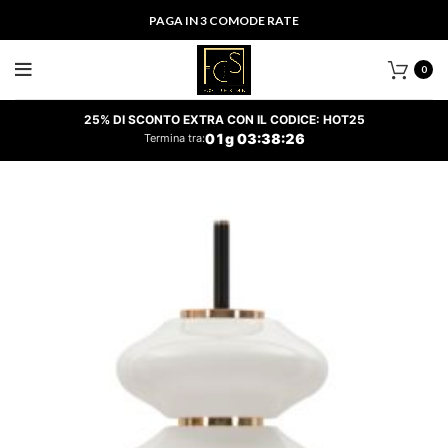
PAGA IN 3 COMODE RATE
0
25% DI SCONTO EXTRA CON IL CODICE: HOT25
01
g
03
:
38
:
25
Termina tra: